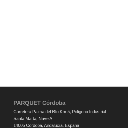
PARQUET Córdoba
Carretera Palma del Río Km 5
, Poligono Industrial
Santa Marta, Nave A
14005
Córdoba
,
Andalucía
,
España