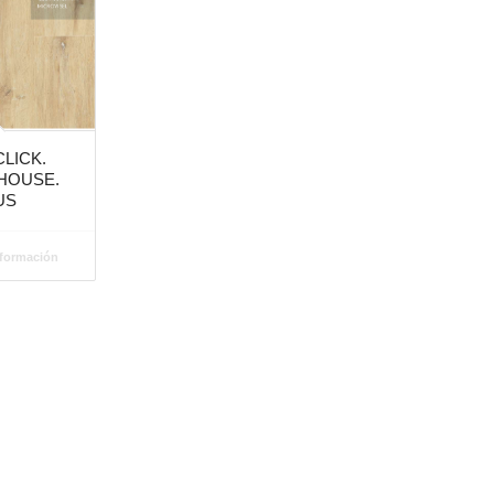
CLICK.
 HOUSE.
US
nformación