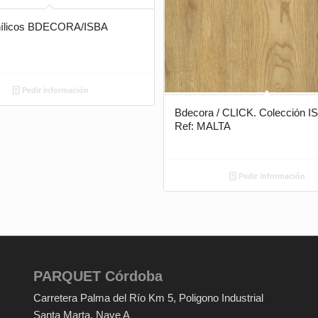
inílicos BDECORA/ISBA
Pedir información
Bdecora / CLICK. Colección 
Ref: MALTA
Pedir información
PARQUET Córdoba
Carretera Palma del Río Km 5
, Poligono Industrial
Santa Marta, Nave A